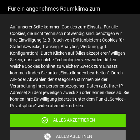
Für ein angenehmes Raumklima zum
Wohlfühlen.
Auf unserer Seite kommen Cookies zum Einsatz. Für alle
Cookies, die nicht technisch notwendig sind, benötigen wir
* Die Formaldehydelimination in der Raumluft wurde vom
akkreditierten Prüflabor CBA in Kirkel-Limbach 2017 bestätigt
Ihre Einwilligung (z.B. (auch von Drittanbietern) Cookies für
(Prüf-Nr. 123/05/15 IV, DIN ISO 16000-3).
Statistikzwecke, Tracking, Analytics, Werbung, ggf.
Konfiguration). Durch Klicken auf "Alles akzeptieren" willigen
Sie ein, dass wir solche Technologien verwenden dürfen.
Welche Cookies konkret zu welchem Zweck zum Einsatz
kommen finden Sie unter „Einstellungen bearbeiten“. Durch
An- oder Abwählen der Kategorien stimmen Sie der
Verarbeitung Ihrer personenbezogenen Daten (z.B. Ihrer IP-
Adresse) zu dem jeweiligen Zweck zu oder lehnen diese ab. Sie
können Ihre Einwilligung jederzeit unter dem Punkt „Service -
Privatsphäre“ widerrufen oder erteilen.
task_alt
ALLES AKZEPTIEREN
unpublished
ALLES ABLEHNEN