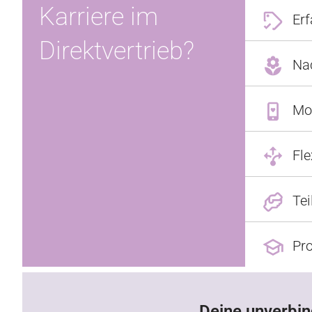
Karriere im
Erf
Direktvertrieb?
Nac
Mod
Fle
Tei
Pro
Deine unverbin