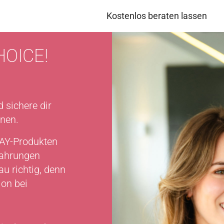
Kostenlos beraten lassen
OICE!
 sichere dir
onen.
DAY-Produkten
fahrungen
u richtig, denn
ion bei