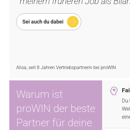
meinem früheren Job als Bilan
Sei auch du dabei
Alisa, seit 8 Jahren Vertriebspartnerin bei proWIN
Fai
Warum ist
Du 
proWIN der beste
Wei
ein
Partner für deine