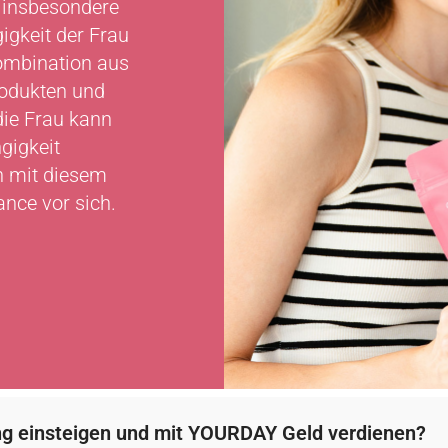
 insbesondere
igkeit der Frau
ombination aus
rodukten und
die Frau kann
gigkeit
n mit diesem
nce vor sich.
Du bist interessiert an einer flexiblen Zeitei