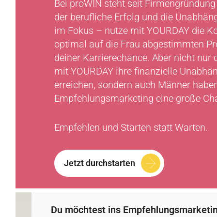
Bei proWIN steht seit Firmengründung
der berufliche Erfolg und die Unabhäng
im Fokus – nutze mit YOURDAY die K
optimal auf die Frau abgestimmten P
deiner Karrierechance. Aber nicht nur 
mit YOURDAY ihre finanzielle Unabhän
erreichen, sondern auch Männer habe
Empfehlungsmarketing eine große Cha
Empfehlen und Starten statt Warten.
Jetzt durchstarten