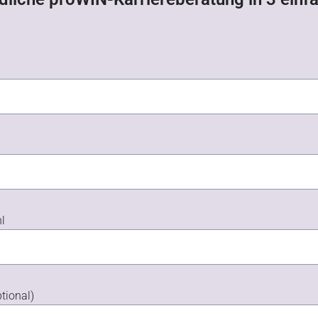
hl
tional)