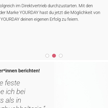
attraktiven Provisionen?
Bei proWIN lohnt sich Erfolg nicht nur – er wird auch
proWIN-Familie hast Du Zugang zu einem exklusiv
proWIN-Akademie.
er*innen berichten!
e feste
e ich bei
 als in