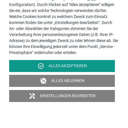
Konfiguration). Durch Klicken auf "Alles akzeptieren" willigen
Sie ein, dass wir solche Technologien verwenden dürfen.
Welche Cookies konkret zu welchem Zweck zum Einsatz
kommen finden Sie unter „Einstellungen bearbeiten“. Durch
An- oder Abwählen der Kategorien stimmen Sie der
Verarbeitung Ihrer personenbezogenen Daten (z.B. Ihrer IP-
Adresse) zu dem jeweiligen Zweck zu oder lehnen diese ab. Sie
können Ihre Einwilligung jederzeit unter dem Punkt „Service -
DEIN MODERNES
Privatsphäre“ widerrufen oder erteilen.
ROTATIONS
WISCHSYSTEM
task_alt
ALLES AKZEPTIEREN
IMMER TROCKENE HÄNDE
unpublished
ALLES ABLEHNEN
EFFIZIENTE WASSERNUTZUNG
KEIN MÜHSAMES BÜCKEN
handyman
EINSTELLUNGEN BEARBEITEN