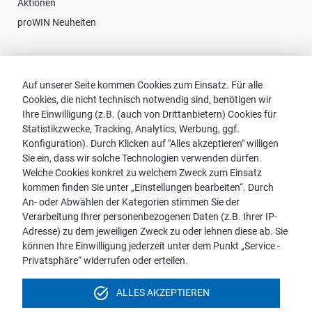
Aktionen
proWIN Neuheiten
Kontakt
Auf unserer Seite kommen Cookies zum Einsatz. Für alle
Cookies, die nicht technisch notwendig sind, benötigen wir
Vertriebspartnersuche
Ihre Einwilligung (z.B. (auch von Drittanbietern) Cookies für
Kontakt zu proWIN
Statistikzwecke, Tracking, Analytics, Werbung, ggf.
Service-FAQ
Konfiguration). Durch Klicken auf "Alles akzeptieren" willigen
Sie ein, dass wir solche Technologien verwenden dürfen.
Welche Cookies konkret zu welchem Zweck zum Einsatz
kommen finden Sie unter „Einstellungen bearbeiten“. Durch
An- oder Abwählen der Kategorien stimmen Sie der
Hinweis:
Verarbeitung Ihrer personenbezogenen Daten (z.B. Ihrer IP-
Aus Gründen der leichteren Lesbarkeit wird die männliche
Adresse) zu dem jeweiligen Zweck zu oder lehnen diese ab. Sie
Sprachform bei personenbezogenen Substantiven und
können Ihre Einwilligung jederzeit unter dem Punkt „Service -
Pronomen verwendet. Dies impliziert jedoch keine
Privatsphäre“ widerrufen oder erteilen.
Benachteiligung, sondern soll im Sinne der sprachlichen
Vereinfachung als geschlechtsneutral zu verstehen sein.
task_alt
ALLES AKZEPTIEREN