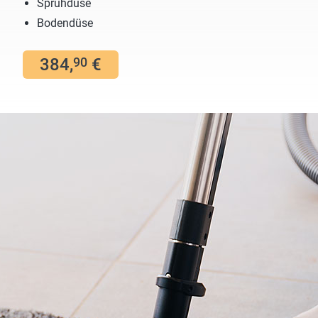
Sprühdüse
Bodendüse
384,
€
90