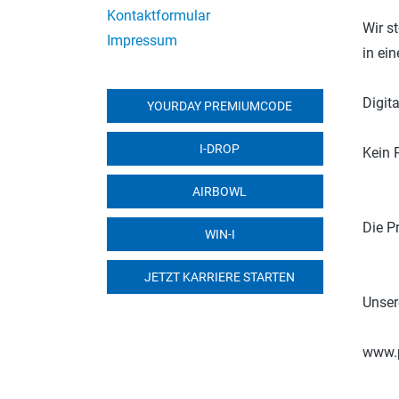
Kontaktformular
Wir s
Impressum
in ei
Digita
YOURDAY PREMIUMCODE
I-DROP
Kein 
AIRBOWL
Die P
WIN-I
JETZT KARRIERE STARTEN
Unser
www.p