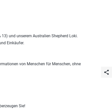
ROTECT & CARE
OMPACT
OMESHINE
AIR
 & 13) und unserem Australien Shepherd Loki.
üfte
und Einkäufer.
OURDAY
SSENTIALS
Informationen von Menschen für Menschen, ohne
share
berzeugen Sie!