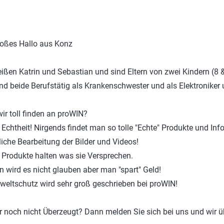
Bad
P
Wäsche
C
roßes Hallo aus Konz
win-i
S
Outdoor
H
eißen Katrin und Sebastian und sind Eltern von zwei Kindern (8
Auto
D
ind beide Berufstätig als Krankenschwester und als Elektroniker 
Haustier
Y
ir toll finden an proWIN?
E
e Echtheit! Nirgends findet man so tolle "Echte" Produkte und 
liche Bearbeitung der Bilder und Videos!
e Produkte halten was sie Versprechen.
n wird es nicht glauben aber man "spart" Geld!
weltschutz wird sehr groß geschrieben bei proWIN!
 noch nicht Überzeugt? Dann melden Sie sich bei uns und wir ü