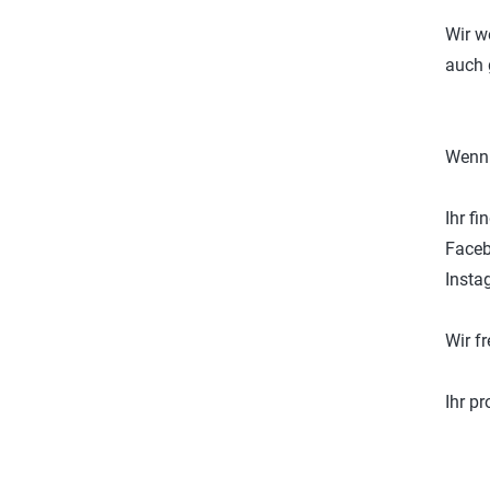
Wir w
auch 
Wenn 
Ihr fi
Faceb
Insta
Wir f
Ihr p