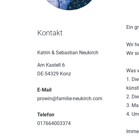
Ein g
Kontakt
Wir h
Katrin & Sebastian Neukirch
Wir s
Am Kastell 6
Was w
DE-54329 Konz
1. Di
künst
E-Mail
2. Di
prowin@familie-neukirch.com
3. Ma
4. Um
Telefon
017664003374
Immer