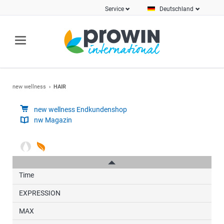
Service
Deutschland
new wellness
HAIR
new wellness Endkundenshop
nw Magazin
Neuheiten
ALOE VERA
GWNC
Time
EXPRESSION
MAX