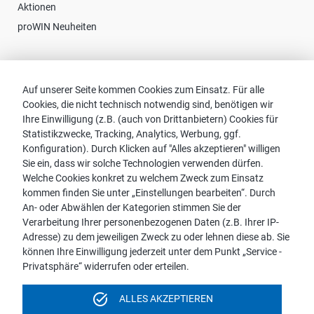
Aktionen
proWIN Neuheiten
Kontakt
Auf unserer Seite kommen Cookies zum Einsatz. Für alle
Cookies, die nicht technisch notwendig sind, benötigen wir
Vertriebspartnersuche
Ihre Einwilligung (z.B. (auch von Drittanbietern) Cookies für
Kontakt zu proWIN
Statistikzwecke, Tracking, Analytics, Werbung, ggf.
Service-FAQ
Konfiguration). Durch Klicken auf "Alles akzeptieren" willigen
Sie ein, dass wir solche Technologien verwenden dürfen.
Welche Cookies konkret zu welchem Zweck zum Einsatz
kommen finden Sie unter „Einstellungen bearbeiten“. Durch
An- oder Abwählen der Kategorien stimmen Sie der
Hinweis:
Verarbeitung Ihrer personenbezogenen Daten (z.B. Ihrer IP-
Aus Gründen der leichteren Lesbarkeit wird die männliche
Adresse) zu dem jeweiligen Zweck zu oder lehnen diese ab. Sie
Sprachform bei personenbezogenen Substantiven und
können Ihre Einwilligung jederzeit unter dem Punkt „Service -
Pronomen verwendet. Dies impliziert jedoch keine
Privatsphäre“ widerrufen oder erteilen.
Benachteiligung, sondern soll im Sinne der sprachlichen
Vereinfachung als geschlechtsneutral zu verstehen sein.
task_alt
ALLES AKZEPTIEREN