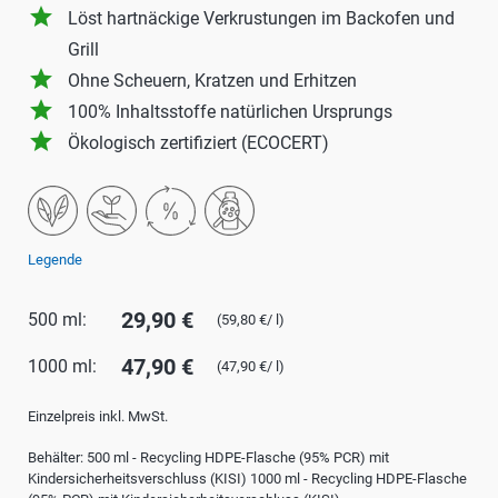
grade
Löst hartnäckige Verkrustungen im Backofen und
Grill
grade
Ohne Scheuern, Kratzen und Erhitzen
grade
100% Inhaltsstoffe natürlichen Ursprungs
grade
Ökologisch zertifiziert (ECOCERT)
Legende
29,90 €
500 ml:
(59,80 €/ l)
47,90 €
1000 ml:
(47,90 €/ l)
Einzelpreis inkl. MwSt.
Behälter: 500 ml - Recycling HDPE-Flasche (95% PCR) mit
Kindersicherheitsverschluss (KISI) 1000 ml - Recycling HDPE-Flasche