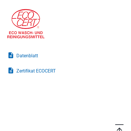
description
Datenblatt
description
Zertifikat ECOCERT