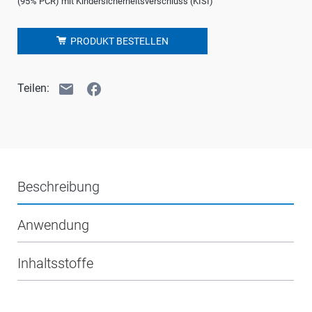
(95% PCR) mit Kindersicherheitsverschluss (KISI)
PRODUKT BESTELLEN
email
facebook
Teilen:
Beschreibung
Anwendung
Inhaltsstoffe