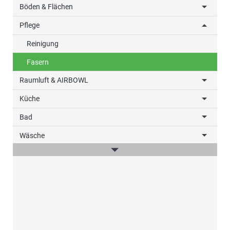
Böden & Flächen
Pflege
Reinigung
Fasern
Raumluft & AIRBOWL
Küche
Bad
Wäsche
win-i
Outdoor
Auto
Haustier