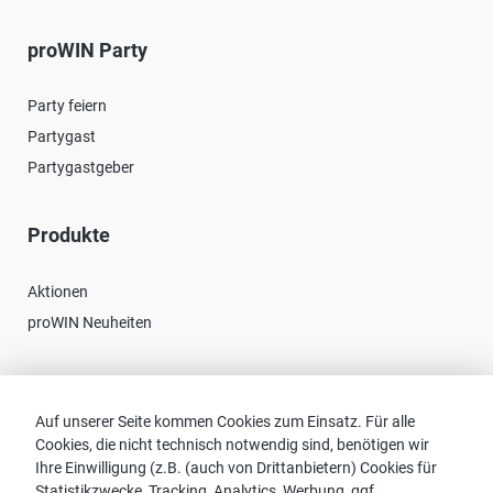
proWIN Party
Party feiern
Partygast
Partygastgeber
Produkte
Aktionen
proWIN Neuheiten
Kontakt
Auf unserer Seite kommen Cookies zum Einsatz. Für alle
Cookies, die nicht technisch notwendig sind, benötigen wir
Vertriebspartnersuche
Ihre Einwilligung (z.B. (auch von Drittanbietern) Cookies für
Kontakt zu proWIN
Statistikzwecke, Tracking, Analytics, Werbung, ggf.