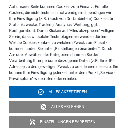
Auf unserer Seite kommen Cookies zum Einsatz. Für alle
Cookies, die nicht technisch notwendig sind, benötigen wir
Vertriebspartnersuche
Ihre Einwilligung (z.B. (auch von Drittanbietern) Cookies für
Kontakt zu proWIN
Statistikzwecke, Tracking, Analytics, Werbung, ggf.
Service-FAQ
Konfiguration). Durch Klicken auf "Alles akzeptieren" willigen
Sie ein, dass wir solche Technologien verwenden dürfen.
Welche Cookies konkret zu welchem Zweck zum Einsatz
kommen finden Sie unter „Einstellungen bearbeiten“. Durch
An- oder Abwählen der Kategorien stimmen Sie der
Hinweis:
Verarbeitung Ihrer personenbezogenen Daten (z.B. Ihrer IP-
Aus Gründen der leichteren Lesbarkeit wird die männliche
Adresse) zu dem jeweiligen Zweck zu oder lehnen diese ab. Sie
Sprachform bei personenbezogenen Substantiven und
können Ihre Einwilligung jederzeit unter dem Punkt „Service -
Pronomen verwendet. Dies impliziert jedoch keine
Privatsphäre“ widerrufen oder erteilen.
Benachteiligung, sondern soll im Sinne der sprachlichen
Vereinfachung als geschlechtsneutral zu verstehen sein.
task_alt
ALLES AKZEPTIEREN
Impressum
Datenschutz
Videoüberwachung
unpublished
ALLES ABLEHNEN
Barrierefreiheit
Politik & Verpflichtungserklärung
handyman
EINSTELLUNGEN BEARBEITEN
© 2026 proWIN international