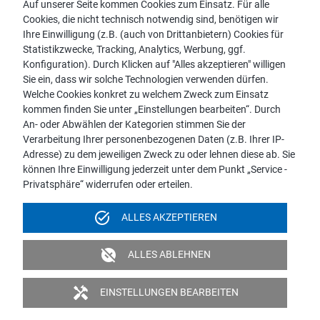
Auf unserer Seite kommen Cookies zum Einsatz. Für alle
Cookies, die nicht technisch notwendig sind, benötigen wir
Vertriebspartnersuche
Ihre Einwilligung (z.B. (auch von Drittanbietern) Cookies für
Kontakt zu proWIN
Statistikzwecke, Tracking, Analytics, Werbung, ggf.
Service-FAQ
Konfiguration). Durch Klicken auf "Alles akzeptieren" willigen
Sie ein, dass wir solche Technologien verwenden dürfen.
Welche Cookies konkret zu welchem Zweck zum Einsatz
kommen finden Sie unter „Einstellungen bearbeiten“. Durch
An- oder Abwählen der Kategorien stimmen Sie der
Hinweis:
Verarbeitung Ihrer personenbezogenen Daten (z.B. Ihrer IP-
Aus Gründen der leichteren Lesbarkeit wird die männliche
Adresse) zu dem jeweiligen Zweck zu oder lehnen diese ab. Sie
Sprachform bei personenbezogenen Substantiven und
können Ihre Einwilligung jederzeit unter dem Punkt „Service -
Pronomen verwendet. Dies impliziert jedoch keine
Privatsphäre“ widerrufen oder erteilen.
Benachteiligung, sondern soll im Sinne der sprachlichen
Vereinfachung als geschlechtsneutral zu verstehen sein.
task_alt
ALLES AKZEPTIEREN
Impressum
Datenschutz
Videoüberwachung
unpublished
ALLES ABLEHNEN
Barrierefreiheit
Politik & Verpflichtungserklärung
handyman
EINSTELLUNGEN BEARBEITEN
© 2026 proWIN international