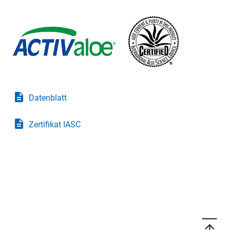
description
Datenblatt
description
Zertifikat IASC