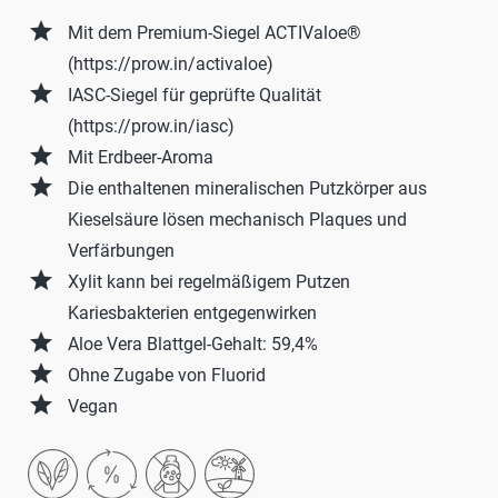
grade
Mit dem Premium-Siegel ACTIValoe®
(https://prow.in/activaloe)
grade
IASC-Siegel für geprüfte Qualität
(https://prow.in/iasc)
grade
Mit Erdbeer-Aroma
grade
Die enthaltenen mineralischen Putzkörper aus
Kieselsäure lösen mechanisch Plaques und
Verfärbungen
grade
Xylit kann bei regelmäßigem Putzen
Kariesbakterien entgegenwirken
grade
Aloe Vera Blattgel-Gehalt: 59,4%
grade
Ohne Zugabe von Fluorid
grade
Vegan