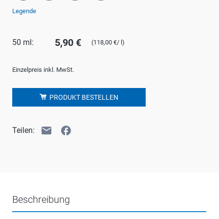
Legende
5,90 €
50 ml:
(118,00 €/ l)
Einzelpreis inkl. MwSt.
PRODUKT BESTELLEN
email
facebook
Teilen:
Beschreibung