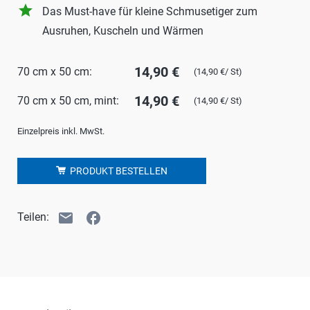
grade
Das Must-have für kleine Schmusetiger zum
Ausruhen, Kuscheln und Wärmen
14,90 €
70 cm x 50 cm:
(14,90 €/ St)
14,90 €
70 cm x 50 cm, mint:
(14,90 €/ St)
Einzelpreis inkl. MwSt.
PRODUKT BESTELLEN
email
facebook
Teilen: