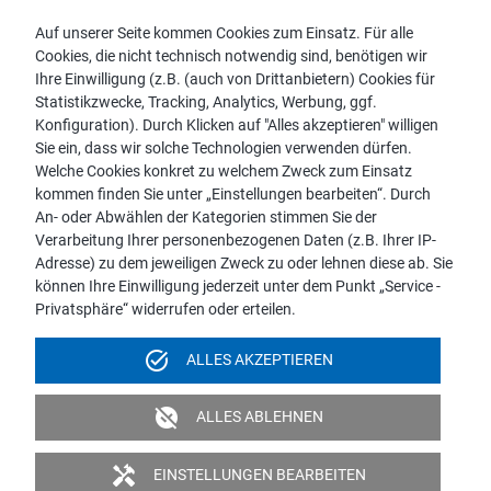
Kontakt
Auf unserer Seite kommen Cookies zum Einsatz. Für alle
Cookies, die nicht technisch notwendig sind, benötigen wir
Vertriebspartnersuche
Ihre Einwilligung (z.B. (auch von Drittanbietern) Cookies für
Kontakt zu proWIN
Statistikzwecke, Tracking, Analytics, Werbung, ggf.
Service-FAQ
Konfiguration). Durch Klicken auf "Alles akzeptieren" willigen
Sie ein, dass wir solche Technologien verwenden dürfen.
Welche Cookies konkret zu welchem Zweck zum Einsatz
kommen finden Sie unter „Einstellungen bearbeiten“. Durch
An- oder Abwählen der Kategorien stimmen Sie der
Hinweis:
Verarbeitung Ihrer personenbezogenen Daten (z.B. Ihrer IP-
Aus Gründen der leichteren Lesbarkeit wird die männliche
Adresse) zu dem jeweiligen Zweck zu oder lehnen diese ab. Sie
Sprachform bei personenbezogenen Substantiven und
können Ihre Einwilligung jederzeit unter dem Punkt „Service -
Pronomen verwendet. Dies impliziert jedoch keine
Privatsphäre“ widerrufen oder erteilen.
Benachteiligung, sondern soll im Sinne der sprachlichen
Vereinfachung als geschlechtsneutral zu verstehen sein.
task_alt
ALLES AKZEPTIEREN
Impressum
Datenschutz
Videoüberwachung
unpublished
ALLES ABLEHNEN
Barrierefreiheit
Politik & Verpflichtungserklärung
handyman
EINSTELLUNGEN BEARBEITEN