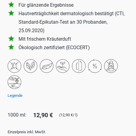
grade
Für glänzende Ergebnisse
grade
Hautverträglichkeit dermatologisch bestätigt (CTI,
Standard-Epikutan-Test an 30 Probanden,
25.09.2020)
grade
Mit frischem Kräuterduft
grade
Ökologisch zertifiziert (ECOCERT)
Legende
12,90 €
1000 ml:
(12,90 €/ l)
Einzelpreis inkl. MwSt.