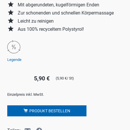
grade
Mit abgerundeten, kugelförmigen Enden
grade
Zur schonenden und schnellen Körpermassage
grade
Leicht zu reinigen
grade
Aus 100% recyceltem Polystyrol!
Legende
5,90 €
(5,90 €/ St)
Einzelpreis inkl. MwSt.
PRODUKT BESTELLEN