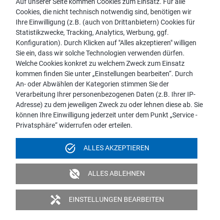
Auf unserer Seite kommen Cookies zum Einsatz. Für alle
Cookies, die nicht technisch notwendig sind, benötigen wir
Vertriebspartnersuche
Ihre Einwilligung (z.B. (auch von Drittanbietern) Cookies für
Kontakt zu proWIN
Statistikzwecke, Tracking, Analytics, Werbung, ggf.
Service-FAQ
Konfiguration). Durch Klicken auf "Alles akzeptieren" willigen
Sie ein, dass wir solche Technologien verwenden dürfen.
Welche Cookies konkret zu welchem Zweck zum Einsatz
kommen finden Sie unter „Einstellungen bearbeiten“. Durch
An- oder Abwählen der Kategorien stimmen Sie der
Hinweis:
Verarbeitung Ihrer personenbezogenen Daten (z.B. Ihrer IP-
Aus Gründen der leichteren Lesbarkeit wird die männliche
Adresse) zu dem jeweiligen Zweck zu oder lehnen diese ab. Sie
Sprachform bei personenbezogenen Substantiven und
können Ihre Einwilligung jederzeit unter dem Punkt „Service -
Pronomen verwendet. Dies impliziert jedoch keine
Privatsphäre“ widerrufen oder erteilen.
Benachteiligung, sondern soll im Sinne der sprachlichen
Vereinfachung als geschlechtsneutral zu verstehen sein.
task_alt
ALLES AKZEPTIEREN
Impressum
Datenschutz
Videoüberwachung
unpublished
ALLES ABLEHNEN
Barrierefreiheit
Politik & Verpflichtungserklärung
handyman
EINSTELLUNGEN BEARBEITEN
© 2026 proWIN international