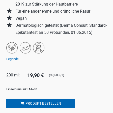
2019 zur Stärkung der Hautbarriere
grade
Für eine angenehme und gründliche Rasur
grade
Vegan
grade
Dermatologisch getestet (Derma Consult, Standard-
Epikutantest an 50 Probanden, 01.06.2015)
Legende
19,90 €
200 ml:
(99,50 €/ l)
Einzelpreis inkl. MwSt.
PRODUKT BESTELLEN