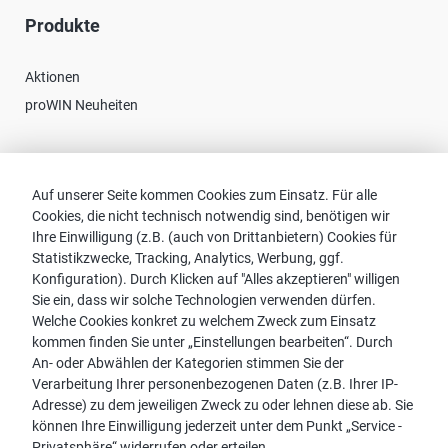
Produkte
Aktionen
proWIN Neuheiten
Kontakt
Auf unserer Seite kommen Cookies zum Einsatz. Für alle
Cookies, die nicht technisch notwendig sind, benötigen wir
Vertriebspartnersuche
Ihre Einwilligung (z.B. (auch von Drittanbietern) Cookies für
Kontakt zu proWIN
Statistikzwecke, Tracking, Analytics, Werbung, ggf.
Service-FAQ
Konfiguration). Durch Klicken auf "Alles akzeptieren" willigen
Sie ein, dass wir solche Technologien verwenden dürfen.
Welche Cookies konkret zu welchem Zweck zum Einsatz
kommen finden Sie unter „Einstellungen bearbeiten“. Durch
An- oder Abwählen der Kategorien stimmen Sie der
Hinweis:
Verarbeitung Ihrer personenbezogenen Daten (z.B. Ihrer IP-
Aus Gründen der leichteren Lesbarkeit wird die männliche
Adresse) zu dem jeweiligen Zweck zu oder lehnen diese ab. Sie
Sprachform bei personenbezogenen Substantiven und
können Ihre Einwilligung jederzeit unter dem Punkt „Service -
Pronomen verwendet. Dies impliziert jedoch keine
Privatsphäre“ widerrufen oder erteilen.