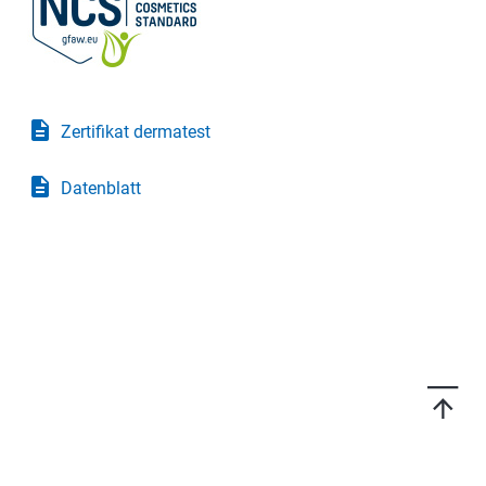
description
Zertifikat dermatest
description
Datenblatt