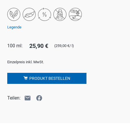
Legende
25,90 €
100 ml:
(259,00 €/ l)
Einzelpreis inkl. MwSt.
PRODUKT BESTELLEN
email
facebook
Teilen: