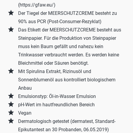
(https://gfaw.eu/)
grade
Der Tiegel der MEERSCHUTZCREME besteht zu
90% aus PCR (Post-Consumer-Rezyklat)
grade
Das Etikett der MEERSCHUTZCREME besteht aus
Steinpapier. Für die Produktion von Steinpapier
muss kein Baum gefällt und nahezu kein
Trinkwasser verbraucht werden. Es werden keine
Bleichmittel oder Säuren benötigt.
grade
Mit Spirulina Extrakt, Rizinusöl und
Sonnenblumenöl aus kontrolliert biologischem
Anbau
grade
Emulsionstyp: Öl-in-Wasser Emulsion
grade
pH-Wert im hautfreundlichen Bereich
grade
Vegan
grade
Dermatologisch getestet (dermatest, Standard-
Epikutantest an 30 Probanden, 06.05.2019)