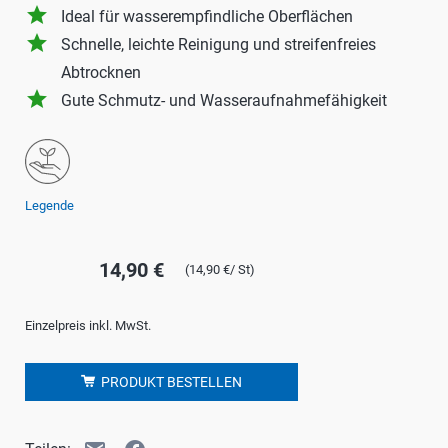
grade
Ideal für wasserempfindliche Oberflächen
grade
Schnelle, leichte Reinigung und streifenfreies
Abtrocknen
grade
Gute Schmutz- und Wasseraufnahmefähigkeit
Legende
14,90 €
(14,90 €/ St)
Einzelpreis inkl. MwSt.
PRODUKT BESTELLEN