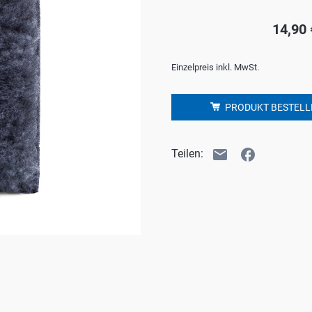
Bad
P
14,90 
Wäsche
C
win-i
S
Einzelpreis inkl. MwSt.
Outdoor
H
PRODUKT BESTELL
Auto
D
Haustier
Y
email
facebook
Teilen:
E