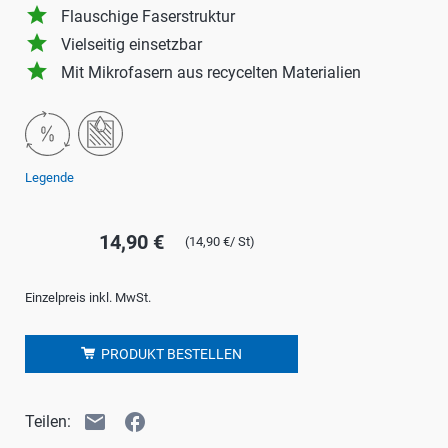
grade
Flauschige Faserstruktur
grade
Vielseitig einsetzbar
grade
Mit Mikrofasern aus recycelten Materialien
Legende
14,90 €
(14,90 €/ St)
Einzelpreis inkl. MwSt.
PRODUKT BESTELLEN
email
facebook
Teilen: