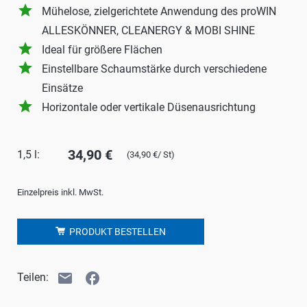
grade
Mühelose, zielgerichtete Anwendung des proWIN
ALLESKÖNNER, CLEANERGY & MOBI SHINE
grade
Ideal für größere Flächen
grade
Einstellbare Schaumstärke durch verschiedene
Einsätze
grade
Horizontale oder vertikale Düsenausrichtung
34,90 €
1,5 l:
(34,90 €/ St)
Einzelpreis inkl. MwSt.
PRODUKT BESTELLEN
email
facebook
Teilen: