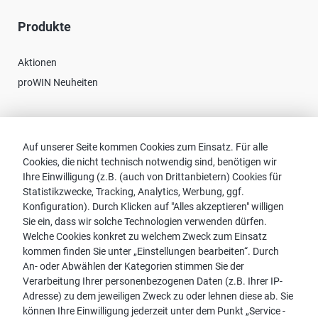
Produkte
Aktionen
proWIN Neuheiten
Kontakt
Auf unserer Seite kommen Cookies zum Einsatz. Für alle
Cookies, die nicht technisch notwendig sind, benötigen wir
Vertriebspartnersuche
Ihre Einwilligung (z.B. (auch von Drittanbietern) Cookies für
Kontakt zu proWIN
Statistikzwecke, Tracking, Analytics, Werbung, ggf.
Service-FAQ
Konfiguration). Durch Klicken auf "Alles akzeptieren" willigen
Sie ein, dass wir solche Technologien verwenden dürfen.
Welche Cookies konkret zu welchem Zweck zum Einsatz
kommen finden Sie unter „Einstellungen bearbeiten“. Durch
An- oder Abwählen der Kategorien stimmen Sie der
Hinweis:
Verarbeitung Ihrer personenbezogenen Daten (z.B. Ihrer IP-
Aus Gründen der leichteren Lesbarkeit wird die männliche
Adresse) zu dem jeweiligen Zweck zu oder lehnen diese ab. Sie
Sprachform bei personenbezogenen Substantiven und
können Ihre Einwilligung jederzeit unter dem Punkt „Service -