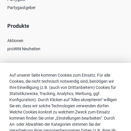
Partygastgeber
Produkte
Aktionen
proWIN Neuheiten
Kontakt
Auf unserer Seite kommen Cookies zum Einsatz. Für alle
Cookies, die nicht technisch notwendig sind, benötigen wir
Vertriebspartnersuche
Ihre Einwilligung (z.B. (auch von Drittanbietern) Cookies für
Kontakt zu proWIN
Statistikzwecke, Tracking, Analytics, Werbung, ggf.
Service-FAQ
Konfiguration). Durch Klicken auf "Alles akzeptieren" willigen
Sie ein, dass wir solche Technologien verwenden dürfen.
Welche Cookies konkret zu welchem Zweck zum Einsatz
kommen finden Sie unter „Einstellungen bearbeiten“. Durch
An- oder Abwählen der Kategorien stimmen Sie der
Hinweis:
Verarbeitung Ihrer personenbezogenen Daten (z.B. Ihrer IP-