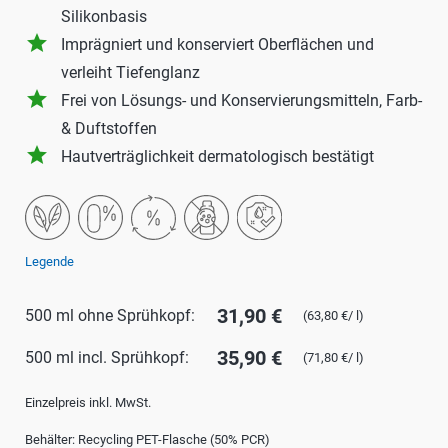
Silikonbasis
grade
Imprägniert und konserviert Oberflächen und
verleiht Tiefenglanz
grade
Frei von Lösungs- und Konservierungsmitteln, Farb-
& Duftstoffen
grade
Hautverträglichkeit dermatologisch bestätigt
Legende
31,90 €
500 ml ohne Sprühkopf:
(63,80 €/ l)
35,90 €
500 ml incl. Sprühkopf:
(71,80 €/ l)
Einzelpreis inkl. MwSt.
Behälter: Recycling PET-Flasche (50% PCR)