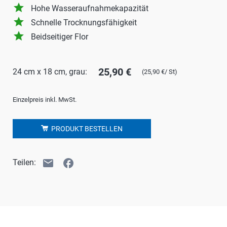
grade
Hohe Wasseraufnahmekapazität
grade
Schnelle Trocknungsfähigkeit
grade
Beidseitiger Flor
25,90 €
24 cm x 18 cm, grau:
(25,90 €/ St)
Einzelpreis inkl. MwSt.
PRODUKT BESTELLEN
email
facebook
Teilen: