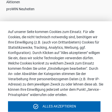
Aktionen
proWIN Neuheiten
Kontakt
Auf unserer Seite kommen Cookies zum Einsatz. Für alle
Cookies, die nicht technisch notwendig sind, benötigen wir
Vertriebspartnersuche
Ihre Einwilligung (z.B. (auch von Drittanbietern) Cookies für
Kontakt zu proWIN
Statistikzwecke, Tracking, Analytics, Werbung, ggf.
Service-FAQ
Konfiguration). Durch Klicken auf "Alles akzeptieren" willigen
Sie ein, dass wir solche Technologien verwenden dürfen.
Welche Cookies konkret zu welchem Zweck zum Einsatz
kommen finden Sie unter „Einstellungen bearbeiten“. Durch
An- oder Abwählen der Kategorien stimmen Sie der
Hinweis:
Verarbeitung Ihrer personenbezogenen Daten (z.B. Ihrer IP-
Aus Gründen der leichteren Lesbarkeit wird die männliche
Adresse) zu dem jeweiligen Zweck zu oder lehnen diese ab. Sie
Sprachform bei personenbezogenen Substantiven und
können Ihre Einwilligung jederzeit unter dem Punkt „Service -
Pronomen verwendet. Dies impliziert jedoch keine
Privatsphäre“ widerrufen oder erteilen.
Benachteiligung, sondern soll im Sinne der sprachlichen
Vereinfachung als geschlechtsneutral zu verstehen sein.
task_alt
ALLES AKZEPTIEREN