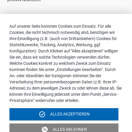
Kontakt
Auf unserer Seite kommen Cookies zum Einsatz. Für alle
Cookies, die nicht technisch notwendig sind, benötigen wir
Vertriebspartnersuche
Ihre Einwilligung (z.B. (auch von Drittanbietern) Cookies für
Kontakt zu proWIN
Statistikzwecke, Tracking, Analytics, Werbung, ggf.
Service-FAQ
Konfiguration). Durch Klicken auf "Alles akzeptieren" willigen
Sie ein, dass wir solche Technologien verwenden dürfen.
Welche Cookies konkret zu welchem Zweck zum Einsatz
kommen finden Sie unter „Einstellungen bearbeiten“. Durch
An- oder Abwählen der Kategorien stimmen Sie der
Hinweis:
Verarbeitung Ihrer personenbezogenen Daten (z.B. Ihrer IP-
Aus Gründen der leichteren Lesbarkeit wird die männliche
Adresse) zu dem jeweiligen Zweck zu oder lehnen diese ab. Sie
Sprachform bei personenbezogenen Substantiven und
können Ihre Einwilligung jederzeit unter dem Punkt „Service -
Pronomen verwendet. Dies impliziert jedoch keine
Privatsphäre“ widerrufen oder erteilen.
Benachteiligung, sondern soll im Sinne der sprachlichen
Vereinfachung als geschlechtsneutral zu verstehen sein.
task_alt
ALLES AKZEPTIEREN
Impressum
Datenschutz
Videoüberwachung
unpublished
ALLES ABLEHNEN