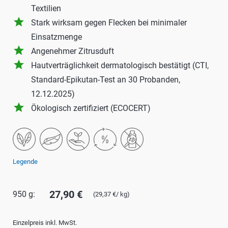
Textilien
grade
Stark wirksam gegen Flecken bei minimaler
Einsatzmenge
grade
Angenehmer Zitrusduft
grade
Hautverträglichkeit dermatologisch bestätigt (CTI,
Standard-Epikutan-Test an 30 Probanden,
12.12.2025)
grade
Ökologisch zertifiziert (ECOCERT)
Legende
27,90 €
950 g:
(29,37 €/ kg)
Einzelpreis inkl. MwSt.