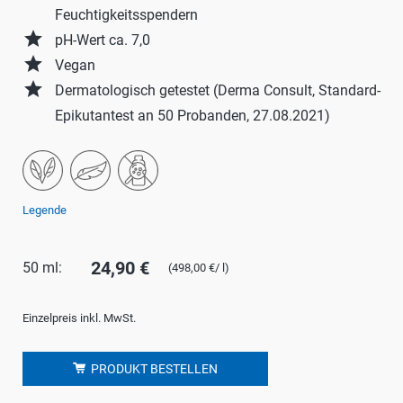
Feuchtigkeitsspendern
grade
pH-Wert ca. 7,0
grade
Vegan
grade
Dermatologisch getestet (Derma Consult, Standard-
Epikutantest an 50 Probanden, 27.08.2021)
Legende
24,90 €
50 ml:
(498,00 €/ l)
Einzelpreis inkl. MwSt.
PRODUKT BESTELLEN