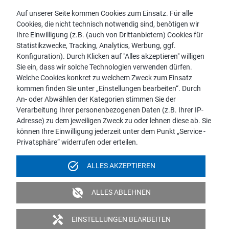
Auf unserer Seite kommen Cookies zum Einsatz. Für alle
Cookies, die nicht technisch notwendig sind, benötigen wir
Vertriebspartnersuche
Ihre Einwilligung (z.B. (auch von Drittanbietern) Cookies für
Kontakt zu proWIN
Statistikzwecke, Tracking, Analytics, Werbung, ggf.
Service-FAQ
Konfiguration). Durch Klicken auf "Alles akzeptieren" willigen
Sie ein, dass wir solche Technologien verwenden dürfen.
Welche Cookies konkret zu welchem Zweck zum Einsatz
kommen finden Sie unter „Einstellungen bearbeiten“. Durch
An- oder Abwählen der Kategorien stimmen Sie der
Hinweis:
Verarbeitung Ihrer personenbezogenen Daten (z.B. Ihrer IP-
Aus Gründen der leichteren Lesbarkeit wird die männliche
Adresse) zu dem jeweiligen Zweck zu oder lehnen diese ab. Sie
Sprachform bei personenbezogenen Substantiven und
können Ihre Einwilligung jederzeit unter dem Punkt „Service -
Pronomen verwendet. Dies impliziert jedoch keine
Privatsphäre“ widerrufen oder erteilen.
Benachteiligung, sondern soll im Sinne der sprachlichen
Vereinfachung als geschlechtsneutral zu verstehen sein.
task_alt
ALLES AKZEPTIEREN
Impressum
Datenschutz
Videoüberwachung
unpublished
ALLES ABLEHNEN
Barrierefreiheit
Politik & Verpflichtungserklärung
handyman
EINSTELLUNGEN BEARBEITEN