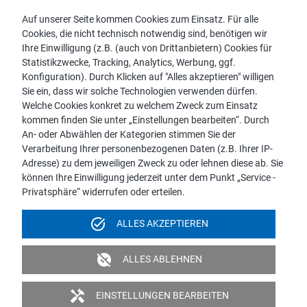
Auf unserer Seite kommen Cookies zum Einsatz. Für alle
Cookies, die nicht technisch notwendig sind, benötigen wir
Vertriebspartnersuche
Ihre Einwilligung (z.B. (auch von Drittanbietern) Cookies für
Kontakt zu proWIN
Statistikzwecke, Tracking, Analytics, Werbung, ggf.
Service-FAQ
Konfiguration). Durch Klicken auf "Alles akzeptieren" willigen
Sie ein, dass wir solche Technologien verwenden dürfen.
Welche Cookies konkret zu welchem Zweck zum Einsatz
kommen finden Sie unter „Einstellungen bearbeiten“. Durch
An- oder Abwählen der Kategorien stimmen Sie der
Hinweis:
Verarbeitung Ihrer personenbezogenen Daten (z.B. Ihrer IP-
Aus Gründen der leichteren Lesbarkeit wird die männliche
Adresse) zu dem jeweiligen Zweck zu oder lehnen diese ab. Sie
Sprachform bei personenbezogenen Substantiven und
können Ihre Einwilligung jederzeit unter dem Punkt „Service -
Pronomen verwendet. Dies impliziert jedoch keine
Privatsphäre“ widerrufen oder erteilen.
Benachteiligung, sondern soll im Sinne der sprachlichen
Vereinfachung als geschlechtsneutral zu verstehen sein.
task_alt
ALLES AKZEPTIEREN
Impressum
Datenschutz
Videoüberwachung
unpublished
ALLES ABLEHNEN
Barrierefreiheit
Politik & Verpflichtungserklärung
handyman
EINSTELLUNGEN BEARBEITEN