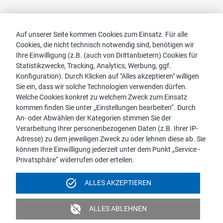
Kontakt
Auf unserer Seite kommen Cookies zum Einsatz. Für alle
Cookies, die nicht technisch notwendig sind, benötigen wir
Vertriebspartnersuche
Ihre Einwilligung (z.B. (auch von Drittanbietern) Cookies für
Kontakt zu proWIN
Statistikzwecke, Tracking, Analytics, Werbung, ggf.
Service-FAQ
Konfiguration). Durch Klicken auf "Alles akzeptieren" willigen
Sie ein, dass wir solche Technologien verwenden dürfen.
Welche Cookies konkret zu welchem Zweck zum Einsatz
kommen finden Sie unter „Einstellungen bearbeiten“. Durch
An- oder Abwählen der Kategorien stimmen Sie der
Hinweis:
Verarbeitung Ihrer personenbezogenen Daten (z.B. Ihrer IP-
Aus Gründen der leichteren Lesbarkeit wird die männliche
Adresse) zu dem jeweiligen Zweck zu oder lehnen diese ab. Sie
Sprachform bei personenbezogenen Substantiven und
können Ihre Einwilligung jederzeit unter dem Punkt „Service -
Pronomen verwendet. Dies impliziert jedoch keine
Privatsphäre“ widerrufen oder erteilen.
Benachteiligung, sondern soll im Sinne der sprachlichen
Vereinfachung als geschlechtsneutral zu verstehen sein.
task_alt
ALLES AKZEPTIEREN
Impressum
Datenschutz
Videoüberwachung
unpublished
ALLES ABLEHNEN
Barrierefreiheit
Politik & Verpflichtungserklärung