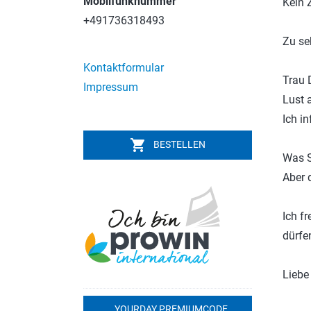
Mobilfunknummer
Kein 
+491736318493
Zu se
Kontaktformular
Trau 
Impressum
Lust 
Ich i
shopping_cart
BESTELLEN
Was S
Aber 
Ich f
dürfe
Liebe
YOURDAY PREMIUMCODE