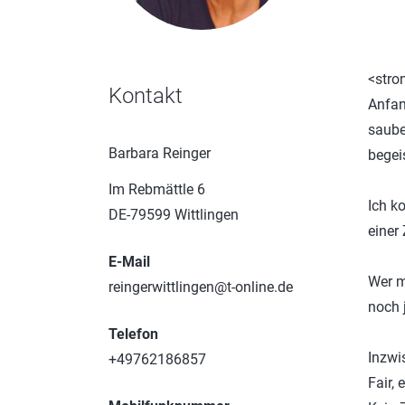
<stro
Kontakt
Anfan
saube
Barbara Reinger
begei
Im Rebmättle 6
Ich k
DE-79599 Wittlingen
einer
E-Mail
Wer m
reingerwittlingen@t-online.de
noch 
Telefon
Inzwi
+49762186857
Fair,