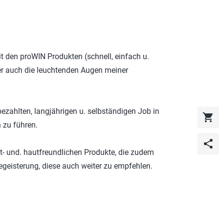
ROTECT & CARE
OMPACT
OMESHINE
t den proWIN Produkten (schnell, einfach u.
AIR
er auch die leuchtenden Augen meiner
üfte
OURDAY
bezahlten, langjährigen u. selbständigen Job in
shopping_cart
SSENTIALS
 zu führen.
share
lt- und. hautfreundlichen Produkte, die zudem
Begeisterung, diese auch weiter zu empfehlen.