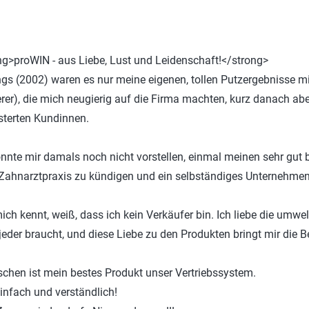
Bad
P
Wäsche
C
ng>proWIN - aus Liebe, Lust und Leidenschaft!</strong>
win-i
S
gs (2002) waren es nur meine eigenen, tollen Putzergebnisse mi
Outdoor
H
rer), die mich neugierig auf die Firma machten, kurz danach ab
Auto
D
sterten Kundinnen.
Haustier
Y
onnte mir damals noch nicht vorstellen, einmal meinen sehr gut 
E
 Zahnarztpraxis zu kündigen und ein selbständiges Unternehmen
ich kennt, weiß, dass ich kein Verkäufer bin. Ich liebe die umwe
jeder braucht, und diese Liebe zu den Produkten bringt mir die 
schen ist mein bestes Produkt unser Vertriebssystem.
 einfach und verständlich!