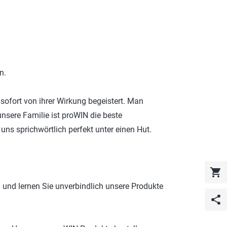
ROTECT & CARE
OMPACT
OMESHINE
AIR
n.
üfte
ofort von ihrer Wirkung begeistert. Man
OURDAY
unsere Familie ist proWIN die beste
SSENTIALS
uns sprichwörtlich perfekt unter einen Hut.
shopping_cart
n und lernen Sie unverbindlich unsere Produkte
share