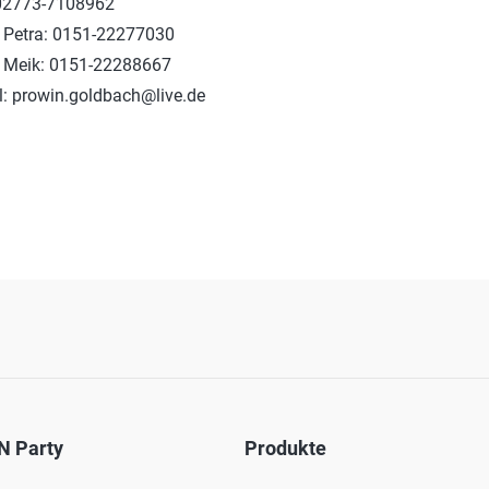
02773-7108962
 Petra: 0151-22277030
 Meik: 0151-22288667
l: prowin.goldbach@live.de
N Party
Produkte