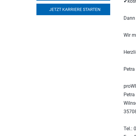
✔kost
JETZT KARRIERE STARTEN
Dann 
Wir m
Herzl
Petra
proWI
Petra
Wilns
35708
Tel.: