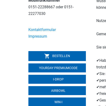
Mobilfunknummer
Wusst
0151-22288667 oder 0151-
könn
22277030
Nutze
Kontaktformular
Gerne
Impressum
Sie s
shopping_cart
BESTELLEN
✔Habe
trotz
YOURDAY PREMIUMCODE
✔Sie 
I-DROP
✔pers
✔mehr
AIRBOWL
✔frei
✔Gese
WIN-I