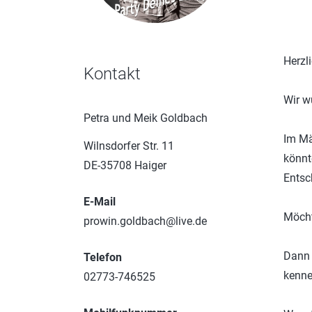
Herzl
Kontakt
Wir w
Petra und Meik Goldbach
Im Mä
Wilnsdorfer Str. 11
könnt
DE-35708 Haiger
Entsc
E-Mail
Möcht
prowin.goldbach@live.de
Dann 
Telefon
kenne
02773-746525