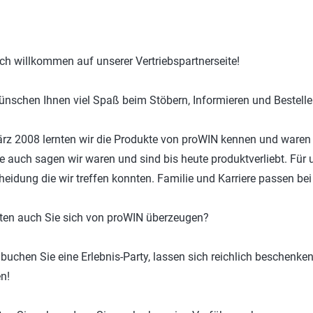
Bad
P
Wäsche
C
ich willkommen auf unserer Vertriebspartnerseite!
win-i
S
Outdoor
H
ünschen Ihnen viel Spaß beim Stöbern, Informieren und Bestelle
Auto
D
rz 2008 lernten wir die Produkte von proWIN kennen und waren s
Haustier
Y
e auch sagen wir waren und sind bis heute produktverliebt. Für 
E
heidung die wir treffen konnten. Familie und Karriere passen bei 
en auch Sie sich von proWIN überzeugen?
buchen Sie eine Erlebnis-Party, lassen sich reichlich beschenke
n!