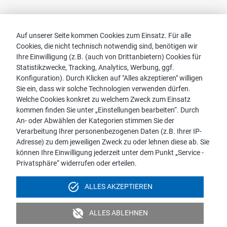
Kontakt
Auf unserer Seite kommen Cookies zum Einsatz. Für alle
Cookies, die nicht technisch notwendig sind, benötigen wir
Vertriebspartnersuche
Ihre Einwilligung (z.B. (auch von Drittanbietern) Cookies für
Kontakt zu proWIN
Statistikzwecke, Tracking, Analytics, Werbung, ggf.
Service-FAQ
Konfiguration). Durch Klicken auf "Alles akzeptieren" willigen
Sie ein, dass wir solche Technologien verwenden dürfen.
Welche Cookies konkret zu welchem Zweck zum Einsatz
kommen finden Sie unter „Einstellungen bearbeiten“. Durch
An- oder Abwählen der Kategorien stimmen Sie der
Hinweis:
Verarbeitung Ihrer personenbezogenen Daten (z.B. Ihrer IP-
Aus Gründen der leichteren Lesbarkeit wird die männliche
Adresse) zu dem jeweiligen Zweck zu oder lehnen diese ab. Sie
Sprachform bei personenbezogenen Substantiven und
können Ihre Einwilligung jederzeit unter dem Punkt „Service -
Pronomen verwendet. Dies impliziert jedoch keine
Privatsphäre“ widerrufen oder erteilen.
Benachteiligung, sondern soll im Sinne der sprachlichen
Vereinfachung als geschlechtsneutral zu verstehen sein.
task_alt
ALLES AKZEPTIEREN
Impressum
Datenschutz
Videoüberwachung
unpublished
ALLES ABLEHNEN
Barrierefreiheit
Politik & Verpflichtungserklärung