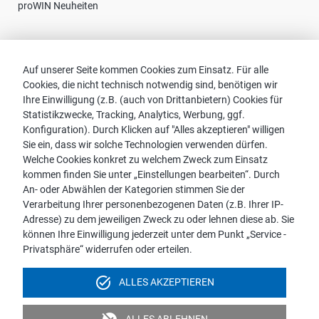
proWIN Neuheiten
Kontakt
Auf unserer Seite kommen Cookies zum Einsatz. Für alle
Cookies, die nicht technisch notwendig sind, benötigen wir
Vertriebspartnersuche
Ihre Einwilligung (z.B. (auch von Drittanbietern) Cookies für
Kontakt zu proWIN
Statistikzwecke, Tracking, Analytics, Werbung, ggf.
Service-FAQ
Konfiguration). Durch Klicken auf "Alles akzeptieren" willigen
Sie ein, dass wir solche Technologien verwenden dürfen.
Welche Cookies konkret zu welchem Zweck zum Einsatz
kommen finden Sie unter „Einstellungen bearbeiten“. Durch
An- oder Abwählen der Kategorien stimmen Sie der
Hinweis:
Verarbeitung Ihrer personenbezogenen Daten (z.B. Ihrer IP-
Aus Gründen der leichteren Lesbarkeit wird die männliche
Adresse) zu dem jeweiligen Zweck zu oder lehnen diese ab. Sie
Sprachform bei personenbezogenen Substantiven und
können Ihre Einwilligung jederzeit unter dem Punkt „Service -
Pronomen verwendet. Dies impliziert jedoch keine
Privatsphäre“ widerrufen oder erteilen.
Benachteiligung, sondern soll im Sinne der sprachlichen
Vereinfachung als geschlechtsneutral zu verstehen sein.
task_alt
ALLES AKZEPTIEREN
Impressum
Datenschutz
Videoüberwachung
ALLES ABLEHNEN