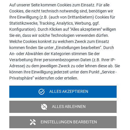
Auf unserer Seite kommen Cookies zum Einsatz. Für alle
Cookies, die nicht technisch notwendig sind, benötigen wir
Vertriebspartnersuche
Ihre Einwilligung (z.B. (auch von Drittanbietern) Cookies für
Kontakt zu proWIN
Statistikzwecke, Tracking, Analytics, Werbung, ggf.
Service-FAQ
Konfiguration). Durch Klicken auf "Alles akzeptieren" willigen
Sie ein, dass wir solche Technologien verwenden dürfen.
Welche Cookies konkret zu welchem Zweck zum Einsatz
kommen finden Sie unter „Einstellungen bearbeiten“. Durch
An- oder Abwählen der Kategorien stimmen Sie der
Hinweis:
Verarbeitung Ihrer personenbezogenen Daten (z.B. Ihrer IP-
Aus Gründen der leichteren Lesbarkeit wird die männliche
Adresse) zu dem jeweiligen Zweck zu oder lehnen diese ab. Sie
Sprachform bei personenbezogenen Substantiven und
können Ihre Einwilligung jederzeit unter dem Punkt „Service -
Pronomen verwendet. Dies impliziert jedoch keine
Privatsphäre“ widerrufen oder erteilen.
Benachteiligung, sondern soll im Sinne der sprachlichen
Vereinfachung als geschlechtsneutral zu verstehen sein.
task_alt
ALLES AKZEPTIEREN
Impressum
Datenschutz
Videoüberwachung
unpublished
ALLES ABLEHNEN
Barrierefreiheit
Politik & Verpflichtungserklärung
handyman
EINSTELLUNGEN BEARBEITEN
© 2026 proWIN international