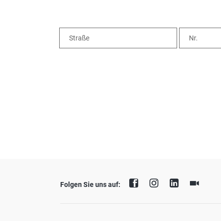
Folgen Sie uns auf: