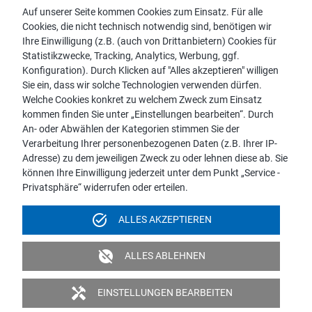
Auf unserer Seite kommen Cookies zum Einsatz. Für alle
Cookies, die nicht technisch notwendig sind, benötigen wir
Vertriebspartnersuche
Ihre Einwilligung (z.B. (auch von Drittanbietern) Cookies für
Kontakt zu proWIN
Statistikzwecke, Tracking, Analytics, Werbung, ggf.
Service-FAQ
Konfiguration). Durch Klicken auf "Alles akzeptieren" willigen
Sie ein, dass wir solche Technologien verwenden dürfen.
Welche Cookies konkret zu welchem Zweck zum Einsatz
kommen finden Sie unter „Einstellungen bearbeiten“. Durch
An- oder Abwählen der Kategorien stimmen Sie der
Hinweis:
Verarbeitung Ihrer personenbezogenen Daten (z.B. Ihrer IP-
Aus Gründen der leichteren Lesbarkeit wird die männliche
Adresse) zu dem jeweiligen Zweck zu oder lehnen diese ab. Sie
Sprachform bei personenbezogenen Substantiven und
können Ihre Einwilligung jederzeit unter dem Punkt „Service -
Pronomen verwendet. Dies impliziert jedoch keine
Privatsphäre“ widerrufen oder erteilen.
Benachteiligung, sondern soll im Sinne der sprachlichen
Vereinfachung als geschlechtsneutral zu verstehen sein.
task_alt
ALLES AKZEPTIEREN
Impressum
Datenschutz
Videoüberwachung
unpublished
ALLES ABLEHNEN
Barrierefreiheit
Politik & Verpflichtungserklärung
handyman
EINSTELLUNGEN BEARBEITEN
© 2026 proWIN international